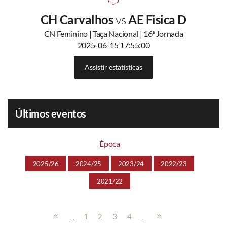
CH Carvalhos
vs
AE Fisica D
CN Feminino | Taça Nacional | 16ª Jornada
2025-06-15 17:55:00
Assistir estatísticas
Últimos eventos
Época
2025/26
2024/25
2023/24
2022/23
2021/22
...
...
1
2
3
4