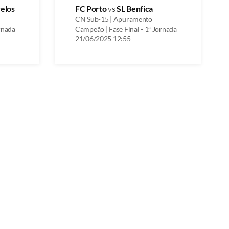
elos
FC Porto
vs
SL Benfica
CN Sub-15 | Apuramento
rnada
Campeão | Fase Final - 1ª Jornada
21/06/2025 12:55