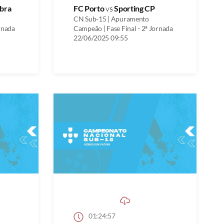
bra
FC Porto
vs
Sporting CP
CN Sub-15 | Apuramento
rnada
Campeão | Fase Final - 2ª Jornada
22/06/2025 09:55
01:24:57