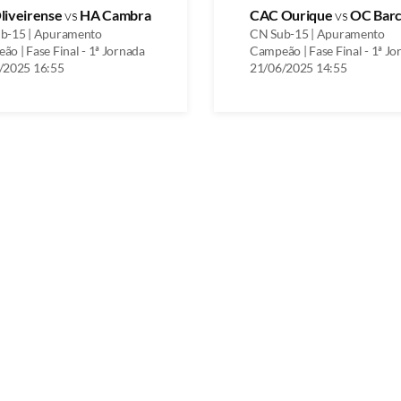
liveirense
vs
HA Cambra
CAC Ourique
vs
OC Barc
b-15 | Apuramento
CN Sub-15 | Apuramento
o | Fase Final - 1ª Jornada
Campeão | Fase Final - 1ª Jo
/2025 16:55
21/06/2025 14:55