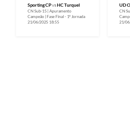
Sporting CP
vs
HC Turquel
UD O
CN Sub-15 | Apuramento
CN Su
Campeão | Fase Final - 1ª Jornada
Campeã
21/06/2025 18:55
21/06