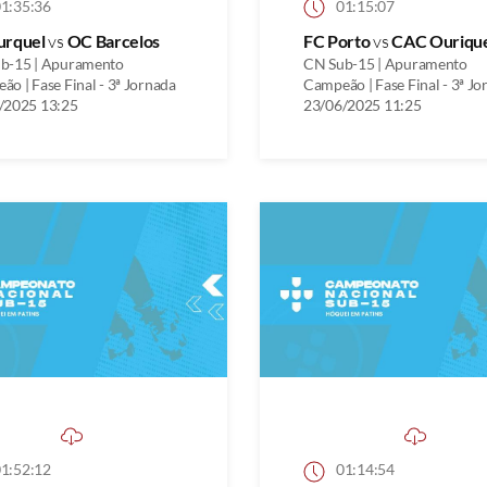
1:35:36
01:15:07
urquel
vs
OC Barcelos
FC Porto
vs
CAC Ouriqu
b-15 | Apuramento
CN Sub-15 | Apuramento
o | Fase Final - 3ª Jornada
Campeão | Fase Final - 3ª Jo
/2025 13:25
23/06/2025 11:25
1:52:12
01:14:54