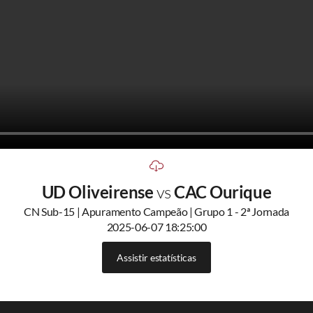
UD Oliveirense
vs
CAC Ourique
CN Sub-15 | Apuramento Campeão | Grupo 1 - 2ª Jornada
2025-06-07 18:25:00
Assistir estatísticas