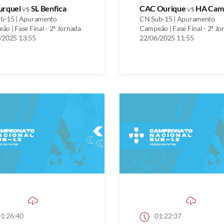
urquel
vs
SL Benfica
CAC Ourique
vs
HA Cam
b-15 | Apuramento
CN Sub-15 | Apuramento
o | Fase Final - 2ª Jornada
Campeão | Fase Final - 2ª Jo
/2025 13:55
22/06/2025 11:55
1:26:40
01:22:37