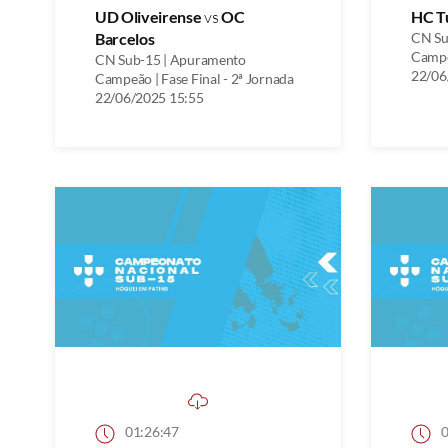
UD Oliveirense
vs
OC
HC T
Barcelos
CN Su
Campeã
CN Sub-15 | Apuramento
22/06
Campeão | Fase Final - 2ª Jornada
22/06/2025 15:55
01:26:47
0