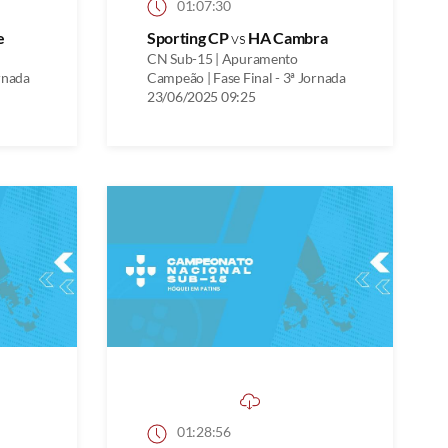
01:07:30
e
Sporting CP
vs
HA Cambra
CN Sub-15 | Apuramento
rnada
Campeão | Fase Final - 3ª Jornada
23/06/2025 09:25
01:28:56