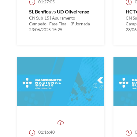
01:27:05
0
SL Benfica
vs
UD Oliveirense
HC T
CN Sub-15 | Apuramento
CN Su
Campeão | Fase Final - 3ª Jornada
Campeã
23/06/2025 15:25
23/06
01:16:40
0