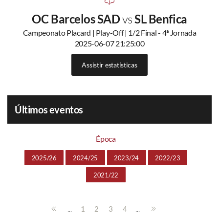
OC Barcelos SAD
vs
SL Benfica
Campeonato Placard | Play-Off | 1/2 Final - 4ª Jornada
2025-06-07 21:25:00
Assistir estatísticas
Últimos eventos
Época
2025/26
2024/25
2023/24
2022/23
2021/22
...
...
1
2
3
4