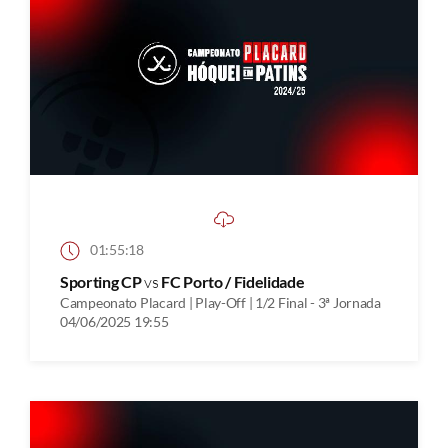
01:55:18
Sporting CP
vs
FC Porto / Fidelidade
Campeonato Placard | Play-Off | 1/2 Final - 3ª Jornada
04/06/2025 19:55