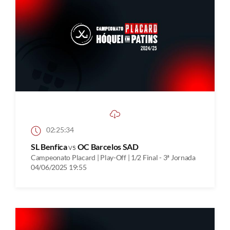
02:25:34
SL Benfica
vs
OC Barcelos SAD
Campeonato Placard | Play-Off | 1/2 Final - 3ª Jornada
04/06/2025 19:55