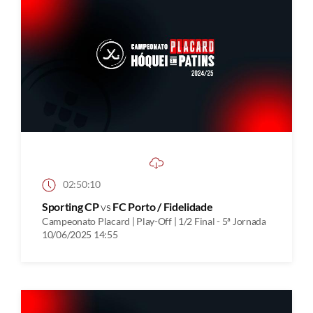
02:50:10
Sporting CP
vs
FC Porto / Fidelidade
Campeonato Placard | Play-Off | 1/2 Final - 5ª Jornada
10/06/2025 14:55