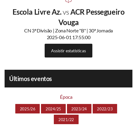
Escola Livre Az.
vs
ACR Pessegueiro
Vouga
CN 3ª Divisão | Zona Norte "B" | 30ª Jornada
2025-06-01 17:55:00
Assistir estatísticas
Últimos eventos
Época
2025/26
2024/25
2023/24
2022/23
2021/22