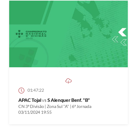
01:47:22
APAC Tojal
vs
S Alenquer Benf. "B"
CN 3ª Divisão | Zona Sul "A" | 6ª Jornada
03/11/2024 19:55