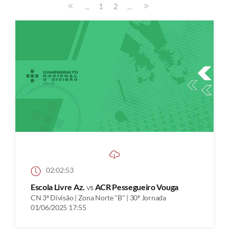
...
...
1
2
02:02:53
Escola Livre Az.
vs
ACR Pessegueiro Vouga
CN 3ª Divisão | Zona Norte "B" | 30ª Jornada
01/06/2025 17:55