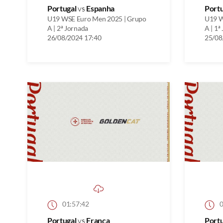
Portugal
vs
Espanha
Port
U19 WSE Euro Men 2025 | Grupo
U19 W
A | 2ª Jornada
A | 1ª
26/08/2024 17:40
25/08
01:57:42
0
Portugal
vs
França
Port