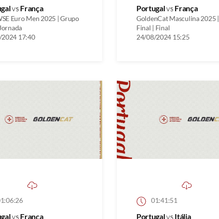
ugal
vs
França
Portugal
vs
França
SE Euro Men 2025 | Grupo
GoldenCat Masculina 2025 |
 Jornada
Final | Final
/2024 17:40
24/08/2024 15:25
1:06:26
01:41:51
ugal
vs
França
Portugal
vs
Itália