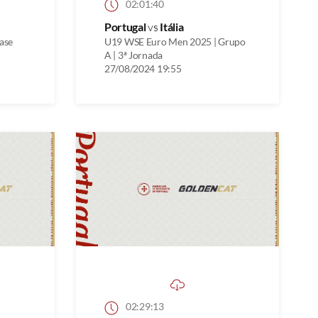
02:01:40
Portugal
vs
Itália
ase
U19 WSE Euro Men 2025 | Grupo
A | 3ª Jornada
27/08/2024 19:55
02:29:13