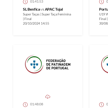
01:41:53
0
SL Benfica
vs
APAC Tojal
Port
Super Taças | Super Taça Feminina
U19 W
| Final
Final |
20/10/2024 14:55
30/08
01:48:08
0