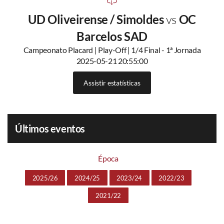
UD Oliveirense / Simoldes
vs
OC
Barcelos SAD
Campeonato Placard | Play-Off | 1/4 Final - 1ª Jornada
2025-05-21 20:55:00
Assistir estatísticas
Últimos eventos
Época
2025/26
2024/25
2023/24
2022/23
2021/22