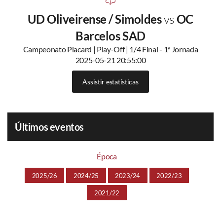
UD Oliveirense / Simoldes
vs
OC
Barcelos SAD
Campeonato Placard | Play-Off | 1/4 Final - 1ª Jornada
2025-05-21 20:55:00
Assistir estatísticas
Últimos eventos
Época
2025/26
2024/25
2023/24
2022/23
2021/22