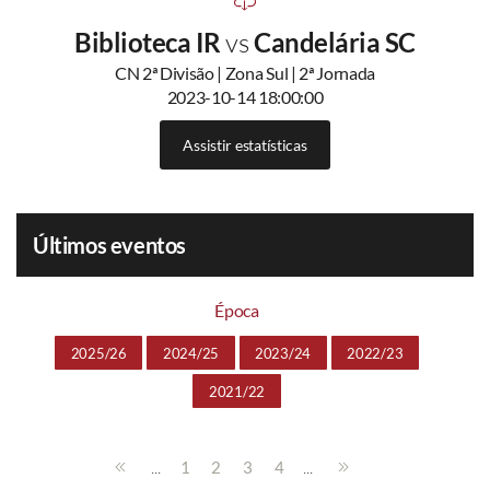
Biblioteca IR
vs
Candelária SC
CN 2ª Divisão | Zona Sul | 2ª Jornada
2023-10-14 18:00:00
Assistir estatísticas
Últimos eventos
Época
2025/26
2024/25
2023/24
2022/23
2021/22
...
...
1
2
3
4