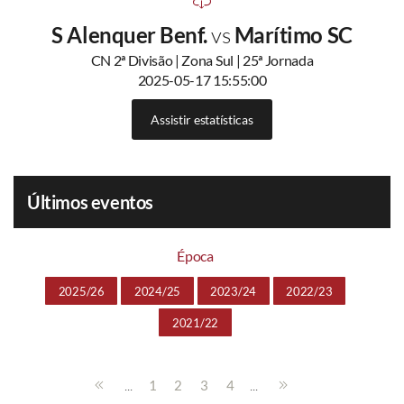
S Alenquer Benf.
vs
Marítimo SC
CN 2ª Divisão | Zona Sul | 25ª Jornada
2025-05-17 15:55:00
Assistir estatísticas
Últimos eventos
Época
2025/26
2024/25
2023/24
2022/23
2021/22
...
...
1
2
3
4