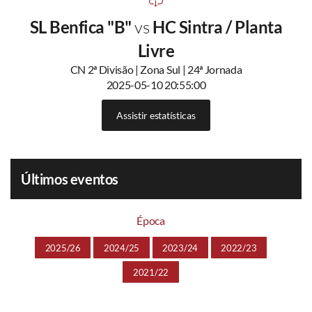
SL Benfica "B"
vs
HC Sintra / Planta
Livre
CN 2ª Divisão | Zona Sul | 24ª Jornada
2025-05-10 20:55:00
Assistir estatísticas
Últimos eventos
Época
2025/26
2024/25
2023/24
2022/23
2021/22