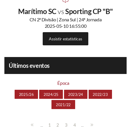
Marítimo SC
vs
Sporting CP "B"
CN 2ª Divisão | Zona Sul | 24ª Jornada
2025-05-10 16:55:00
Assistir estatísticas
Últimos eventos
Época
2025/26
2024/25
2023/24
2022/23
2021/22
...
...
1
2
3
4