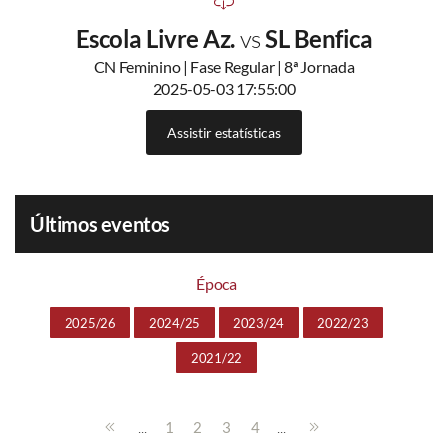
Escola Livre Az.
vs
SL Benfica
CN Feminino | Fase Regular | 8ª Jornada
2025-05-03 17:55:00
Assistir estatísticas
Últimos eventos
Época
2025/26
2024/25
2023/24
2022/23
2021/22
...
...
1
2
3
4