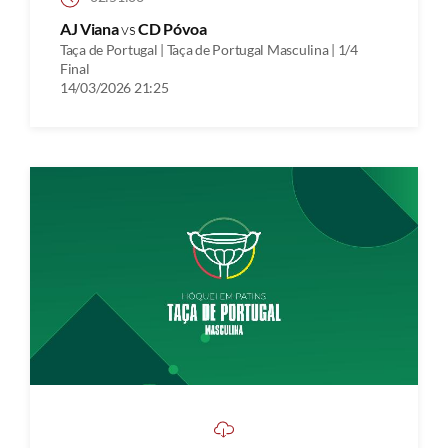
AJ Viana
vs
CD Póvoa
Taça de Portugal | Taça de Portugal Masculina | 1/4
Final
14/03/2026 21:25