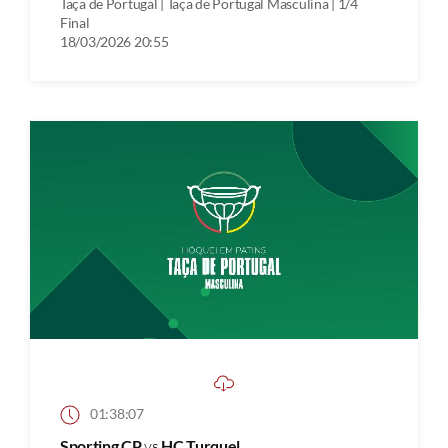
Taça de Portugal | Taça de Portugal Masculina | 1/4
Final
18/03/2026 20:55
01:38:07
Sporting CP
vs
HC Turquel