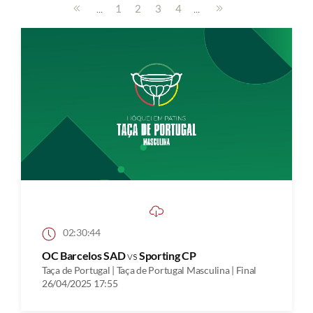
...
...
1
2
3
4
02:30:44
OC Barcelos SAD
vs
Sporting CP
Taça de Portugal | Taça de Portugal Masculina | Final
26/04/2025 17:55