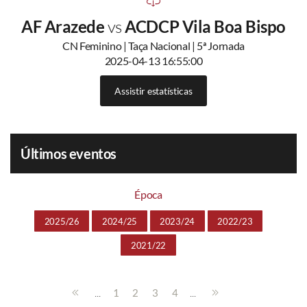
AF Arazede
vs
ACDCP Vila Boa Bispo
CN Feminino | Taça Nacional | 5ª Jornada
2025-04-13 16:55:00
Assistir estatísticas
Últimos eventos
Época
2025/26
2024/25
2023/24
2022/23
2021/22
...
...
1
2
3
4