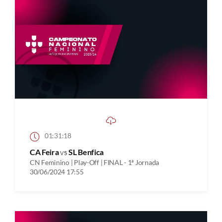
01:31:18
CA Feira
vs
SL Benfica
CN Feminino | Play-Off | FINAL - 1ª Jornada
30/06/2024 17:55