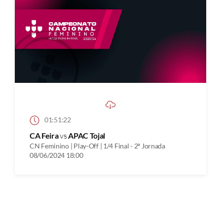
01:51:22
CA Feira
vs
APAC Tojal
CN Feminino | Play-Off | 1/4 Final - 2ª Jornada
08/06/2024 18:00