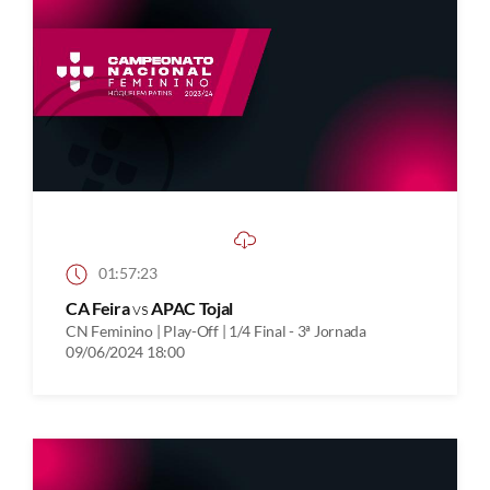
01:57:23
CA Feira
vs
APAC Tojal
CN Feminino | Play-Off | 1/4 Final - 3ª Jornada
09/06/2024 18:00