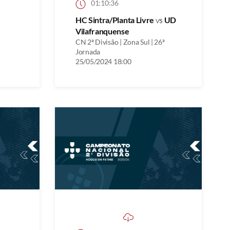
01:10:36
HC Sintra/Planta Livre
vs
UD
Vilafranquense
CN 2ª Divisão | Zona Sul | 26ª
Jornada
25/05/2024 18:00