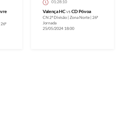
01:28:10
ivre
Valença HC
vs
CD Póvoa
CN 2ª Divisão | Zona Norte | 26ª
Jornada
 26ª
25/05/2024 18:00