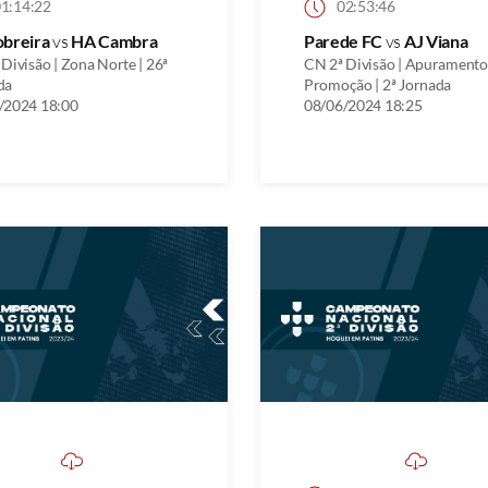
1:14:22
02:53:46
obreira
vs
HA Cambra
Parede FC
vs
AJ Viana
Divisão | Zona Norte | 26ª
CN 2ª Divisão | Apuramento
da
Promoção | 2ª Jornada
/2024 18:00
08/06/2024 18:25