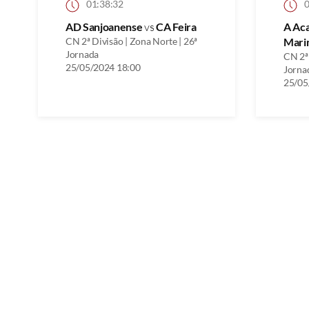
01:38:32
0
AD Sanjoanense
vs
CA Feira
A Ac
CN 2ª Divisão | Zona Norte | 26ª
Mari
Jornada
CN 2ª 
25/05/2024 18:00
Jorna
25/05