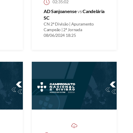
02:35:02
AD Sanjoanense
vs
Candelária
SC
CN 2ª Divisão | Apuramento
Campeão | 2ª Jornada
08/06/2024 18:25