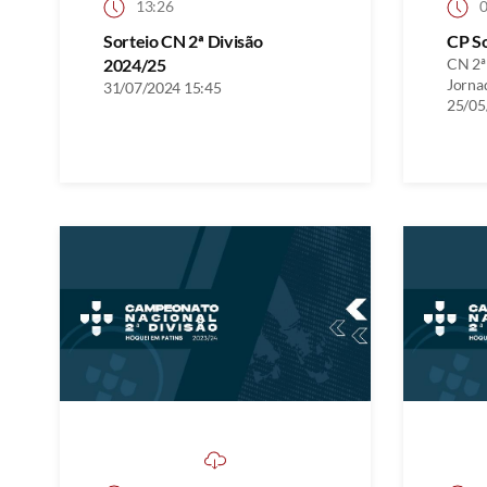
13:26
0
Sorteio CN 2ª Divisão
CP S
2024/25
CN 2ª 
Jorna
31/07/2024 15:45
25/05