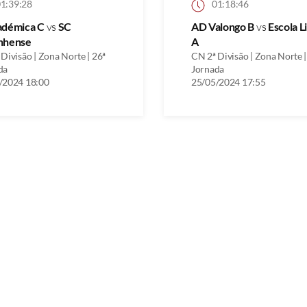
1:39:28
01:18:46
adémica C
vs
SC
AD Valongo B
vs
Escola L
nhense
A
Divisão | Zona Norte | 26ª
CN 2ª Divisão | Zona Norte |
da
Jornada
/2024 18:00
25/05/2024 17:55