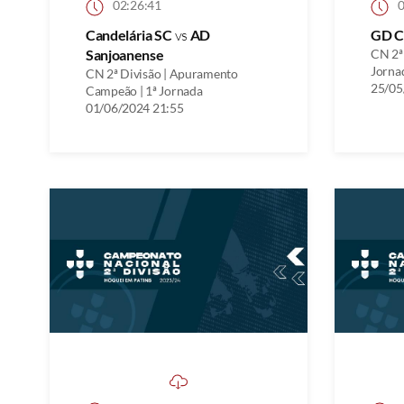
02:26:41
0
Candelária SC
vs
AD
GD C
Sanjoanense
CN 2ª 
Jorna
CN 2ª Divisão | Apuramento
25/05
Campeão | 1ª Jornada
01/06/2024 21:55