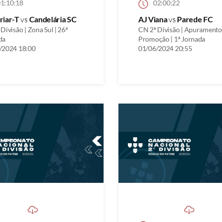
1:10:18
02:00:22
riar-T
vs
Candelária SC
AJ Viana
vs
Parede FC
Divisão | Zona Sul | 26ª
CN 2ª Divisão | Apuramento
da
Promoção | 1ª Jornada
/2024 18:00
01/06/2024 20:55