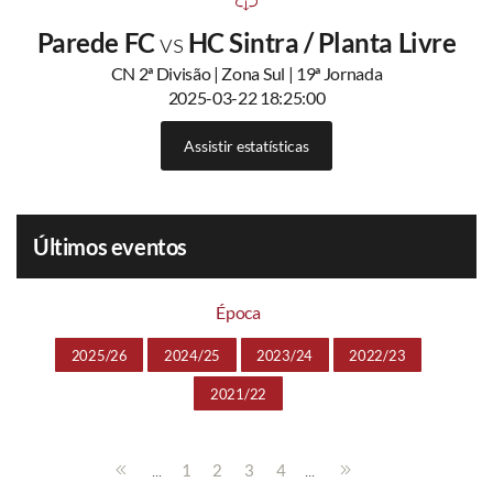
Parede FC
vs
HC Sintra / Planta Livre
CN 2ª Divisão | Zona Sul | 19ª Jornada
2025-03-22 18:25:00
Assistir estatísticas
Últimos eventos
Época
2025/26
2024/25
2023/24
2022/23
2021/22
...
...
1
2
3
4