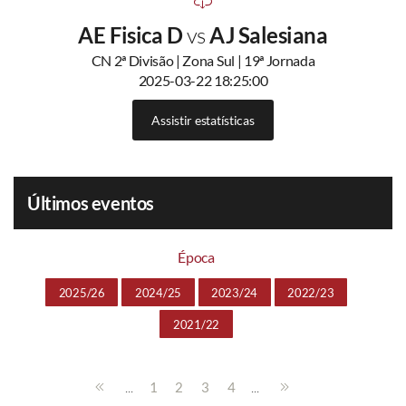
AE Fisica D
vs
AJ Salesiana
CN 2ª Divisão | Zona Sul | 19ª Jornada
2025-03-22 18:25:00
Assistir estatísticas
Últimos eventos
Época
2025/26
2024/25
2023/24
2022/23
2021/22
...
...
1
2
3
4