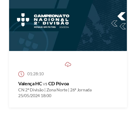
01:28:10
Valença HC
vs
CD Póvoa
CN 2ª Divisão | Zona Norte | 26ª Jornada
25/05/2024 18:00