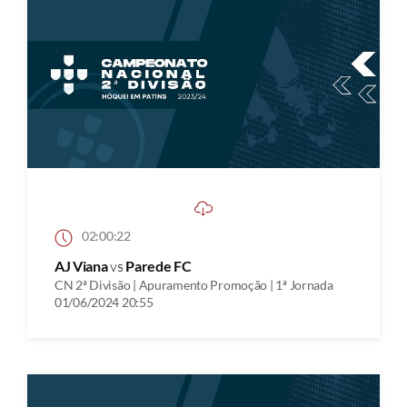
02:00:22
AJ Viana
vs
Parede FC
CN 2ª Divisão | Apuramento Promoção | 1ª Jornada
01/06/2024 20:55