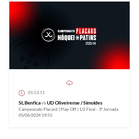
01:53:11
SL Benfica
vs
UD Oliveirense / Simoldes
Campeonato Placard | Play-Off | 1/2 Final - 3ª Jornada
05/06/2024 19:55