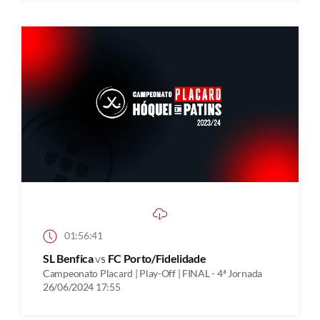
01:56:41
SL Benfica
vs
FC Porto/Fidelidade
Campeonato Placard | Play-Off | FINAL - 4ª Jornada
26/06/2024 17:55