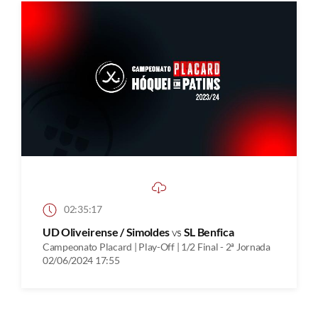
02:35:17
UD Oliveirense / Simoldes
vs
SL Benfica
Campeonato Placard | Play-Off | 1/2 Final - 2ª Jornada
02/06/2024 17:55