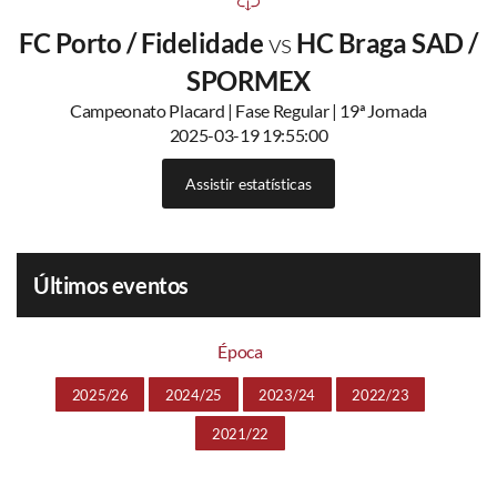
FC Porto / Fidelidade
vs
HC Braga SAD /
SPORMEX
Campeonato Placard | Fase Regular | 19ª Jornada
2025-03-19 19:55:00
Assistir estatísticas
Últimos eventos
Época
2025/26
2024/25
2023/24
2022/23
2021/22