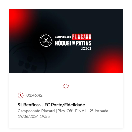
01:46:42
SL Benfica
vs
FC Porto/Fidelidade
Campeonato Placard | Play-Off | FINAL - 2ª Jornada
19/06/2024 19:55