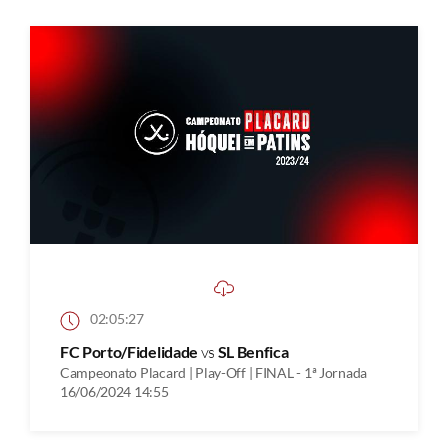
02:05:27
FC Porto/Fidelidade
vs
SL Benfica
Campeonato Placard | Play-Off | FINAL - 1ª Jornada
16/06/2024 14:55