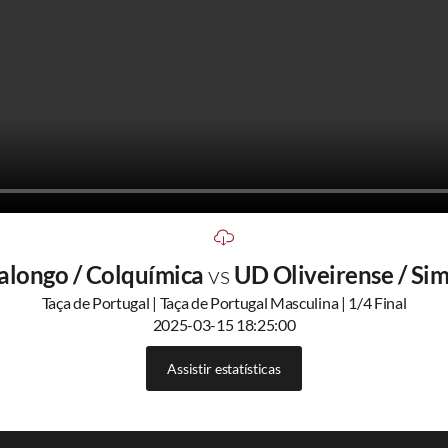
alongo / Colquímica
vs
UD Oliveirense / Si
Taça de Portugal | Taça de Portugal Masculina | 1/4 Final
2025-03-15 18:25:00
Assistir estatísticas