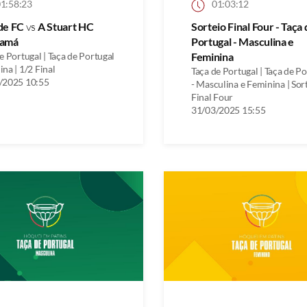
1:58:23
01:03:12
de FC
vs
A Stuart HC
Sorteio Final Four - Taça
amá
Portugal - Masculina e
e Portugal | Taça de Portugal
Feminina
na | 1/2 Final
Taça de Portugal | Taça de P
/2025 10:55
- Masculina e Feminina | Sor
Final Four
31/03/2025 15:55