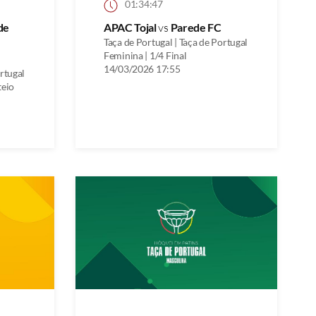
01:34:47
 de
APAC Tojal
vs
Parede FC
Taça de Portugal | Taça de Portugal
Feminina | 1/4 Final
14/03/2026 17:55
ortugal
teio