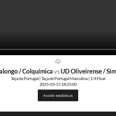
alongo / Colquímica
vs
UD Oliveirense / Si
Taça de Portugal | Taça de Portugal Masculina | 1/4 Final
2025-03-15 18:25:00
Assistir estatísticas