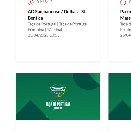
01:48:12
0
AD Sanjoanense / Delba
vs
SL
Pare
Benfica
Mass
Taça de Portugal | Taça de Portugal
Taça d
Feminina | 1/2 Final
Femini
25/04/2025 13:55
25/04