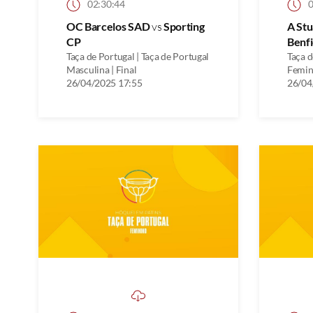
02:30:44
0
OC Barcelos SAD
vs
Sporting
A St
CP
Benfi
Taça de Portugal | Taça de Portugal
Taça d
Masculina | Final
Femini
26/04/2025 17:55
26/04