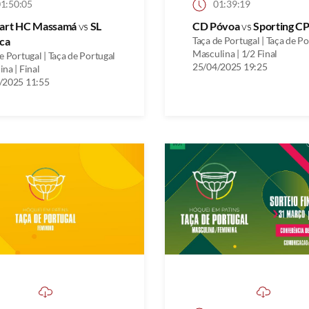
1:50:05
01:39:19
uart HC Massamá
vs
SL
CD Póvoa
vs
Sporting C
ca
Taça de Portugal | Taça de P
Masculina | 1/2 Final
e Portugal | Taça de Portugal
25/04/2025 19:25
na | Final
/2025 11:55