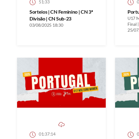
51:33
0
Sorteios | CN Feminino | CN 3ª
Port
Divisão | CN Sub-23
U17 M
Final |
03/08/2025 18:30
25/07
01:37:14
0