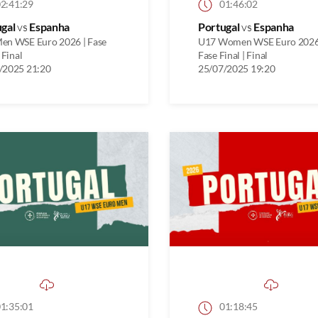
2:41:29
01:46:02
ugal
vs
Espanha
Portugal
vs
Espanha
en WSE Euro 2026 | Fase
U17 Women WSE Euro 2026
 Final
Fase Final | Final
/2025 21:20
25/07/2025 19:20
1:35:01
01:18:45