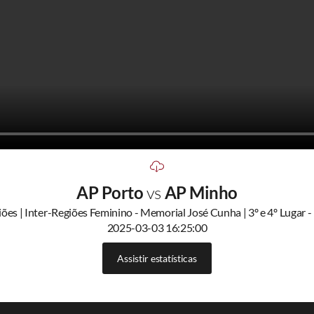
AP Porto
vs
AP Minho
iões | Inter-Regiões Feminino - Memorial José Cunha | 3º e 4º Lugar - 
2025-03-03 16:25:00
Assistir estatísticas