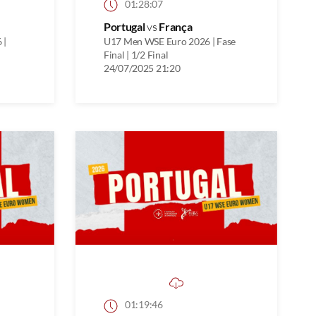
01:28:07
Portugal
vs
França
 |
U17 Men WSE Euro 2026 | Fase
Final | 1/2 Final
24/07/2025 21:20
01:19:46