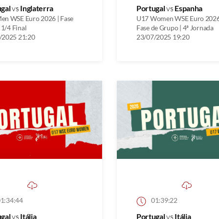
ugal
vs
Inglaterra
Portugal
vs
Espanha
en WSE Euro 2026 | Fase
U17 Women WSE Euro 2026
| 1/4 Final
Fase de Grupo | 4ª Jornada
/2025 21:20
23/07/2025 19:20
1:34:44
01:39:22
ugal
vs
Itália
Portugal
vs
Itália