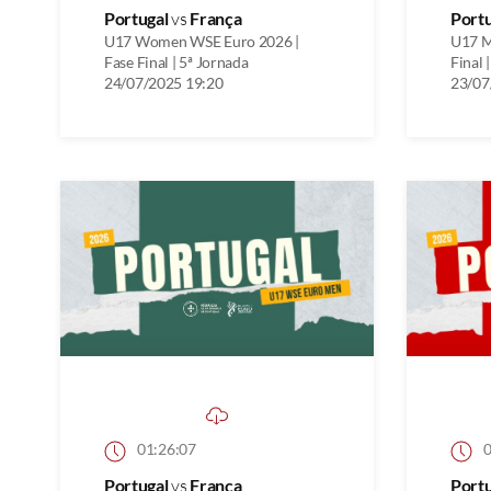
Portugal
vs
França
Port
U17 Women WSE Euro 2026 |
U17 M
Fase Final | 5ª Jornada
Final 
24/07/2025 19:20
23/07
01:26:07
0
Portugal
vs
França
Port