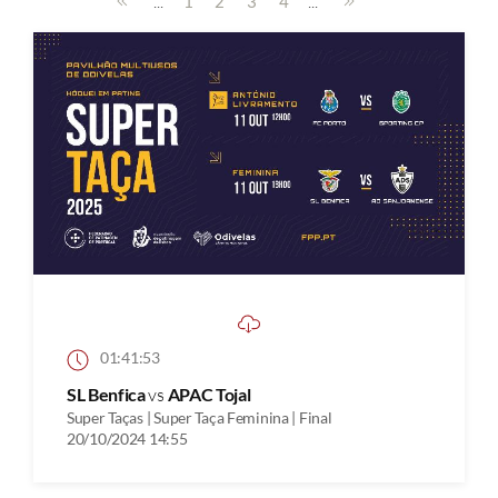
...
...
1
2
3
4
01:41:53
SL Benfica
vs
APAC Tojal
Super Taças | Super Taça Feminina | Final
20/10/2024 14:55