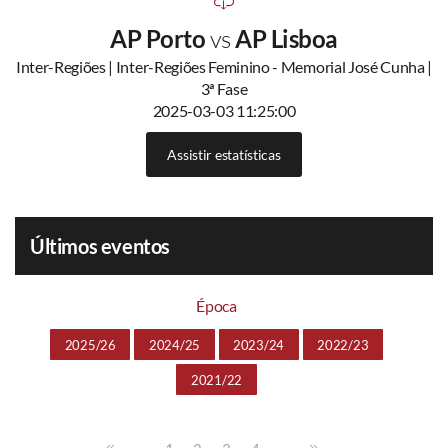
AP Porto
vs
AP Lisboa
Inter-Regiões | Inter-Regiões Feminino - Memorial José Cunha |
3ª Fase
2025-03-03 11:25:00
Assistir estatísticas
Últimos eventos
Época
2025/26
2024/25
2023/24
2022/23
2021/22