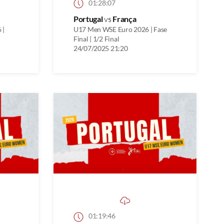
01:28:07
Portugal
vs
França
 |
U17 Men WSE Euro 2026 | Fase
Final | 1/2 Final
24/07/2025 21:20
01:19:46