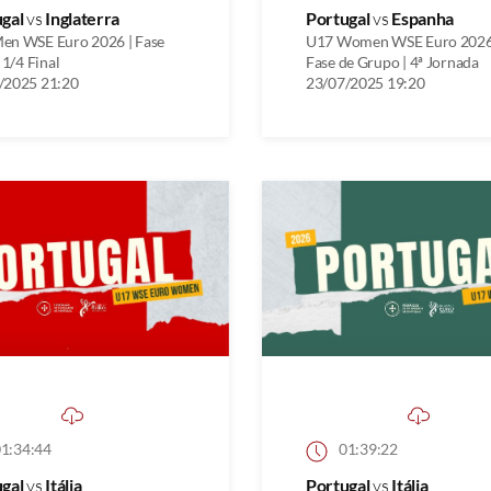
ugal
vs
Inglaterra
Portugal
vs
Espanha
en WSE Euro 2026 | Fase
U17 Women WSE Euro 2026
| 1/4 Final
Fase de Grupo | 4ª Jornada
/2025 21:20
23/07/2025 19:20
1:34:44
01:39:22
ugal
vs
Itália
Portugal
vs
Itália