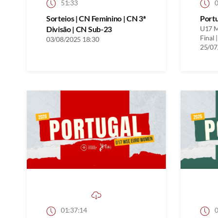
51:33
0
Sorteios | CN Feminino | CN 3ª
Port
Divisão | CN Sub-23
U17 M
Final |
03/08/2025 18:30
25/07
01:37:14
0