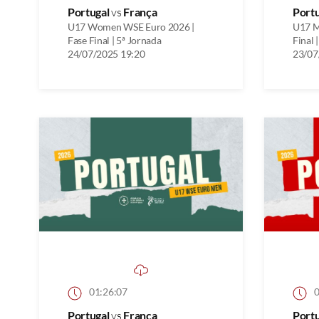
Portugal
vs
França
Port
U17 Women WSE Euro 2026 |
U17 M
Fase Final | 5ª Jornada
Final 
24/07/2025 19:20
23/07
01:26:07
0
Portugal
vs
França
Port