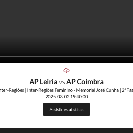
AP Leiria
vs
AP Coimbra
nter-Regiões | Inter-Regiões Feminino - Memorial José Cunha | 2ª Fa
2025-03-02 19:40:00
Assistir estatísticas