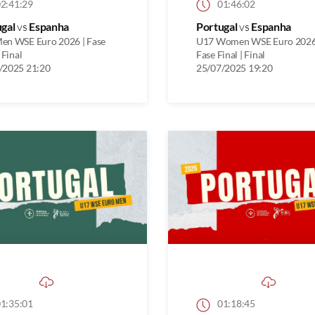
2:41:29
01:46:02
ugal
vs
Espanha
Portugal
vs
Espanha
en WSE Euro 2026 | Fase
U17 Women WSE Euro 2026
 Final
Fase Final | Final
/2025 21:20
25/07/2025 19:20
1:35:01
01:18:45