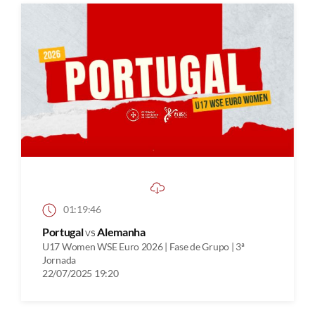
01:19:46
Portugal
vs
Alemanha
U17 Women WSE Euro 2026 | Fase de Grupo | 3ª
Jornada
22/07/2025 19:20