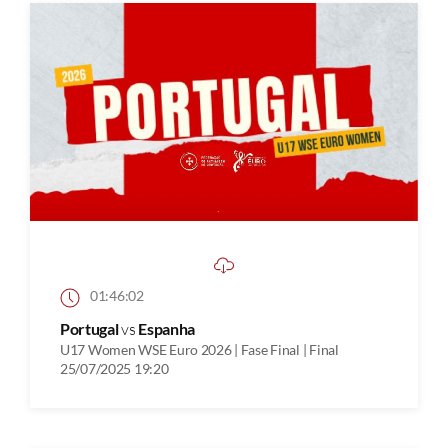
01:46:02
Portugal
vs
Espanha
U17 Women WSE Euro 2026 | Fase Final | Final
25/07/2025 19:20