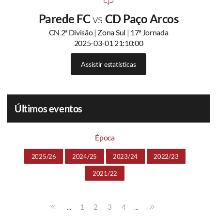
Parede FC
vs
CD Paço Arcos
CN 2ª Divisão | Zona Sul | 17ª Jornada
2025-03-01 21:10:00
Assistir estatísticas
Últimos eventos
Época
2025/26
2024/25
2023/24
2022/23
2021/22
...
...
1
2
3
4