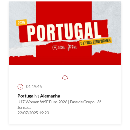
01:19:46
Portugal
vs
Alemanha
U17 Women WSE Euro 2026 | Fase de Grupo | 3ª
Jornada
22/07/2025 19:20