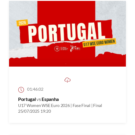
01:46:02
Portugal
vs
Espanha
U17 Women WSE Euro 2026 | Fase Final | Final
25/07/2025 19:20