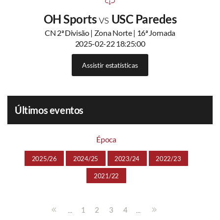
OH Sports
vs
USC Paredes
CN 2ª Divisão | Zona Norte | 16ª Jornada
2025-02-22 18:25:00
Assistir estatísticas
Últimos eventos
Época
2025/26
2024/25
2023/24
2022/23
2021/22
...
...
1
2
3
4