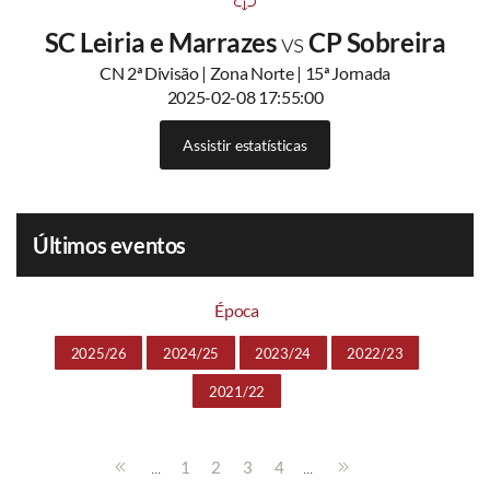
SC Leiria e Marrazes
vs
CP Sobreira
CN 2ª Divisão | Zona Norte | 15ª Jornada
2025-02-08 17:55:00
Assistir estatísticas
Últimos eventos
Época
2025/26
2024/25
2023/24
2022/23
2021/22
...
...
1
2
3
4