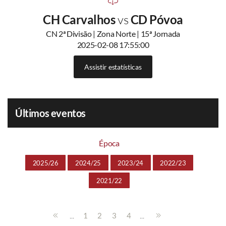
CH Carvalhos
vs
CD Póvoa
CN 2ª Divisão | Zona Norte | 15ª Jornada
2025-02-08 17:55:00
Assistir estatísticas
Últimos eventos
Época
2025/26
2024/25
2023/24
2022/23
2021/22
...
...
1
2
3
4