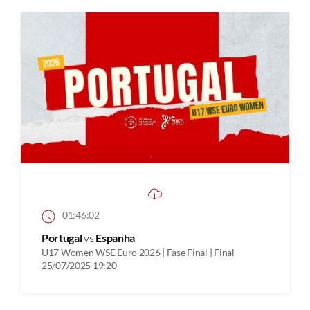
01:46:02
Portugal
vs
Espanha
U17 Women WSE Euro 2026 | Fase Final | Final
25/07/2025 19:20