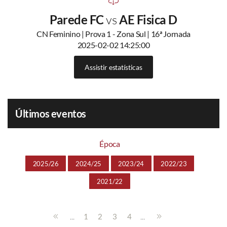
Parede FC
vs
AE Fisica D
CN Feminino | Prova 1 - Zona Sul | 16ª Jornada
2025-02-02 14:25:00
Assistir estatísticas
Últimos eventos
Época
2025/26
2024/25
2023/24
2022/23
2021/22
...
...
1
2
3
4