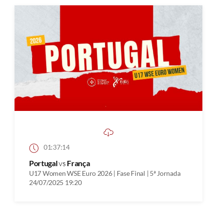
01:37:14
Portugal
vs
França
U17 Women WSE Euro 2026 | Fase Final | 5ª Jornada
24/07/2025 19:20