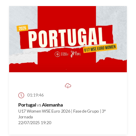
01:19:46
Portugal
vs
Alemanha
U17 Women WSE Euro 2026 | Fase de Grupo | 3ª
Jornada
22/07/2025 19:20