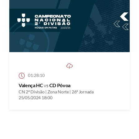
01:28:10
Valença HC
vs
CD Póvoa
CN 2ª Divisão | Zona Norte | 26ª Jornada
25/05/2024 18:00