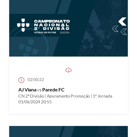
02:00:22
AJ Viana
vs
Parede FC
CN 2ª Divisão | Apuramento Promoção | 1ª Jornada
01/06/2024 20:55