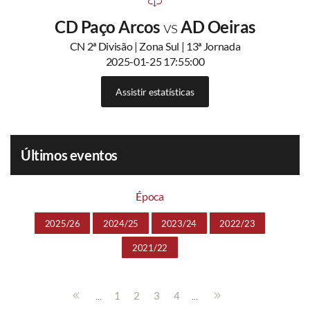
CD Paço Arcos
vs
AD Oeiras
CN 2ª Divisão | Zona Sul | 13ª Jornada
2025-01-25 17:55:00
Assistir estatísticas
Últimos eventos
Época
2025/26
2024/25
2023/24
2022/23
2021/22
...
...
1
2
3
4