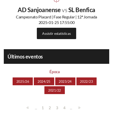
AD Sanjoanense
vs
SL Benfica
Campeonato Placard | Fase Regular | 12ª Jornada
2025-01-25 17:55:00
Assistir estatísticas
Últimos eventos
Época
2025/26
2024/25
2023/24
2022/23
2021/22
...
...
1
2
3
4