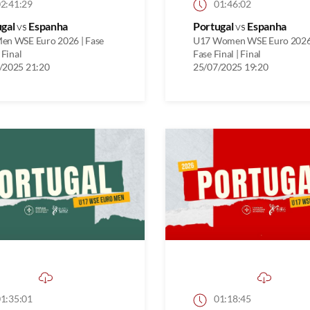
2:41:29
01:46:02
ugal
vs
Espanha
Portugal
vs
Espanha
en WSE Euro 2026 | Fase
U17 Women WSE Euro 2026
 Final
Fase Final | Final
/2025 21:20
25/07/2025 19:20
1:35:01
01:18:45