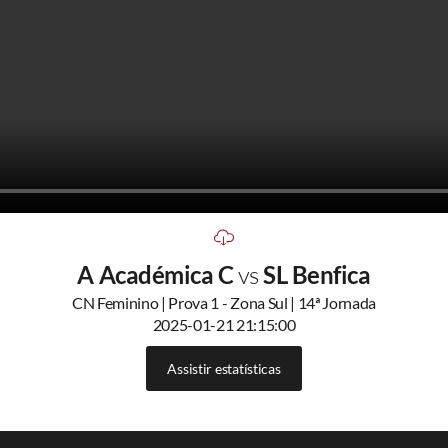
A Académica C
vs
SL Benfica
CN Feminino | Prova 1 - Zona Sul | 14ª Jornada
2025-01-21 21:15:00
Assistir estatísticas