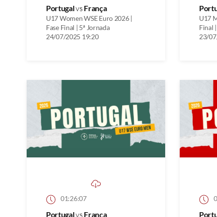
Portugal
vs
França
Port
U17 Women WSE Euro 2026 |
U17 M
Fase Final | 5ª Jornada
Final 
24/07/2025 19:20
23/07
01:26:07
0
Portugal
vs
França
Port