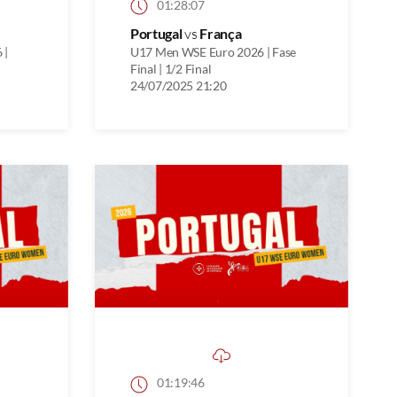
01:28:07
Portugal
vs
França
 |
U17 Men WSE Euro 2026 | Fase
Final | 1/2 Final
24/07/2025 21:20
01:19:46