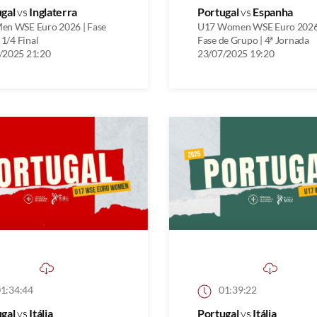
ugal
vs
Inglaterra
Portugal
vs
Espanha
en WSE Euro 2026 | Fase
U17 Women WSE Euro 2026
| 1/4 Final
Fase de Grupo | 4ª Jornada
/2025 21:20
23/07/2025 19:20
1:34:44
01:39:22
ugal
vs
Itália
Portugal
vs
Itália