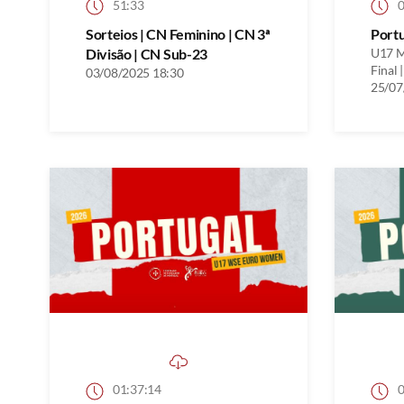
51:33
0
Sorteios | CN Feminino | CN 3ª
Port
Divisão | CN Sub-23
U17 M
Final |
03/08/2025 18:30
25/07
01:37:14
0