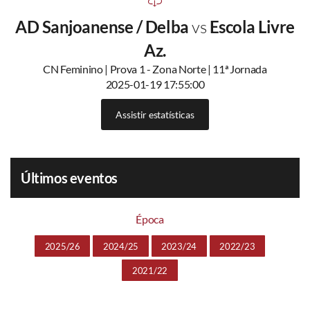
AD Sanjoanense / Delba
vs
Escola Livre
Az.
CN Feminino | Prova 1 - Zona Norte | 11ª Jornada
2025-01-19 17:55:00
Assistir estatísticas
Últimos eventos
Época
2025/26
2024/25
2023/24
2022/23
2021/22