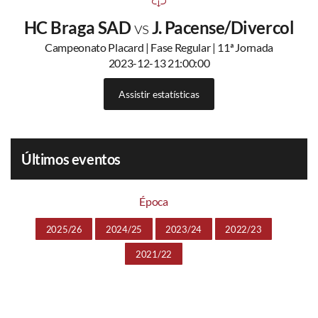
HC Braga SAD
vs
J. Pacense/Divercol
Campeonato Placard | Fase Regular | 11ª Jornada
2023-12-13 21:00:00
Assistir estatísticas
Últimos eventos
Época
2025/26
2024/25
2023/24
2022/23
2021/22