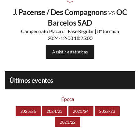
J. Pacense / Des Compagnons
vs
OC
Barcelos SAD
Campeonato Placard | Fase Regular | 8ª Jornada
2024-12-08 18:25:00
Assistir estatísticas
Últimos eventos
Época
2025/26
2024/25
2023/24
2022/23
2021/22