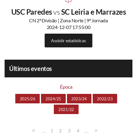
USC Paredes
vs
SC Leiria e Marrazes
CN 2ª Divisão | Zona Norte | 9ª Jornada
2024-12-07 17:55:00
Assistir estatísticas
Últimos eventos
Época
2025/26
2024/25
2023/24
2022/23
2021/22
...
...
1
2
3
4