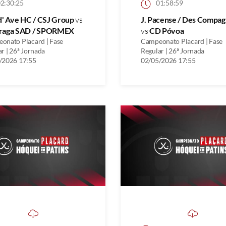
2:30:25
01:58:59
d' Ave HC / CSJ Group
vs
J. Pacense / Des Compa
raga SAD / SPORMEX
vs
CD Póvoa
onato Placard | Fase
Campeonato Placard | Fase
r | 26ª Jornada
Regular | 26ª Jornada
/2026 17:55
02/05/2026 17:55