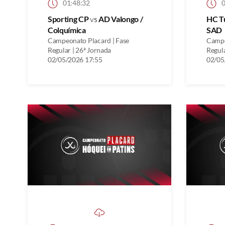
01:48:32
0
Sporting CP
vs
AD Valongo /
HC T
Colquímica
SAD
Campeonato Placard | Fase
Campe
Regular | 26ª Jornada
Regula
02/05/2026 17:55
02/05