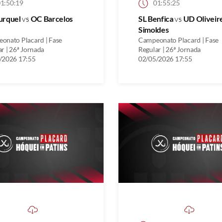
1:50:19
01:55:25
urquel
vs
OC Barcelos
SL Benfica
vs
UD Oliveir
Simoldes
onato Placard | Fase
Campeonato Placard | Fase
r | 26ª Jornada
Regular | 26ª Jornada
/2026 17:55
02/05/2026 17:55