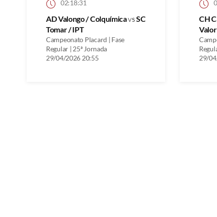
02:18:31
0
AD Valongo / Colquímica
vs
SC
CH C
Tomar / IPT
Valo
Campeonato Placard | Fase
Campe
Regular | 25ª Jornada
Regula
29/04/2026 20:55
29/04