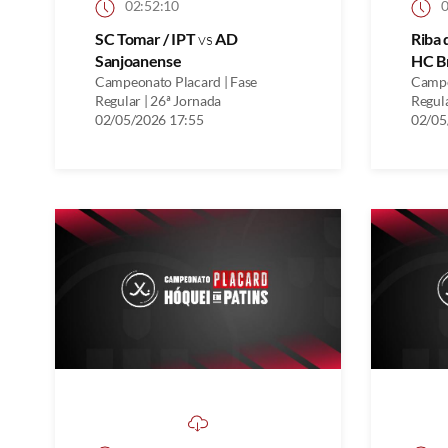
02:52:10
0
SC Tomar / IPT
vs
AD
Riba 
Sanjoanense
HC B
Campeonato Placard | Fase
Campe
Regular | 26ª Jornada
Regula
02/05/2026 17:55
02/05