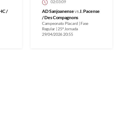
02:03:09
 HC /
AD Sanjoanense
vs
J. Pacense
/ Des Compagnons
Campeonato Placard | Fase
Regular | 25ª Jornada
29/04/2026 20:55