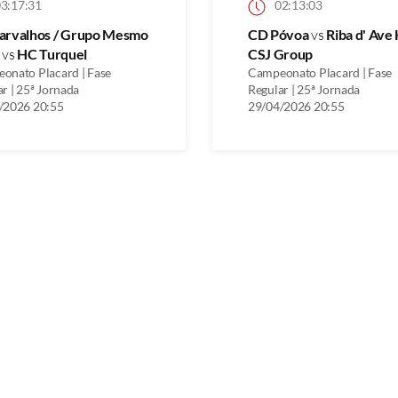
3:17:31
02:13:03
arvalhos / Grupo Mesmo
CD Póvoa
vs
Riba d' Ave
r
vs
HC Turquel
CSJ Group
onato Placard | Fase
Campeonato Placard | Fase
r | 25ª Jornada
Regular | 25ª Jornada
/2026 20:55
29/04/2026 20:55