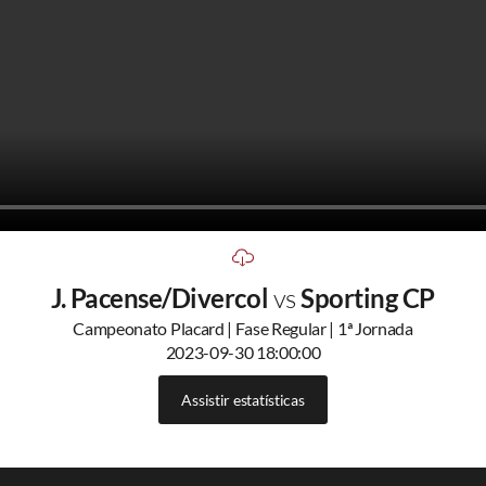
J. Pacense/Divercol
vs
Sporting CP
Campeonato Placard | Fase Regular | 1ª Jornada
2023-09-30 18:00:00
Assistir estatísticas