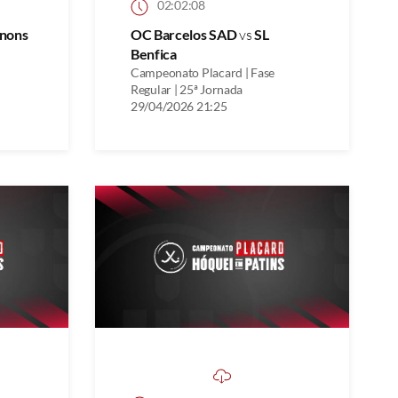
02:02:08
gnons
OC Barcelos SAD
vs
SL
Benfica
Campeonato Placard | Fase
Regular | 25ª Jornada
29/04/2026 21:25