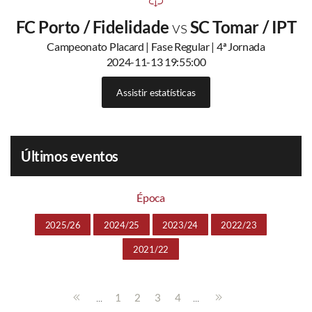
FC Porto / Fidelidade
vs
SC Tomar / IPT
Campeonato Placard | Fase Regular | 4ª Jornada
2024-11-13 19:55:00
Assistir estatísticas
Últimos eventos
Época
2025/26
2024/25
2023/24
2022/23
2021/22
...
...
1
2
3
4