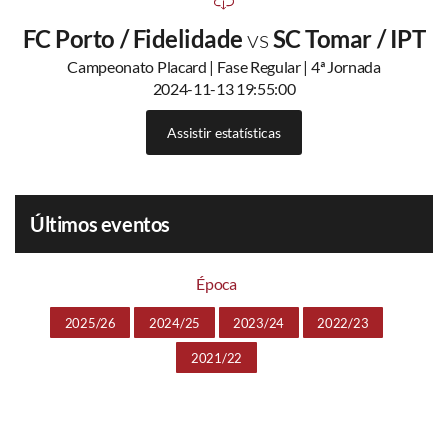
FC Porto / Fidelidade
vs
SC Tomar / IPT
Campeonato Placard | Fase Regular | 4ª Jornada
2024-11-13 19:55:00
Assistir estatísticas
Últimos eventos
Época
2025/26
2024/25
2023/24
2022/23
2021/22