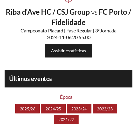
Riba d'Ave HC / CSJ Group
vs
FC Porto /
Fidelidade
Campeonato Placard | Fase Regular | 3ª Jornada
2024-11-06 20:55:00
Assistir estatísticas
Últimos eventos
Época
2025/26
2024/25
2023/24
2022/23
2021/22