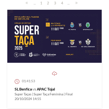
...
...
1
2
3
4
01:41:53
SL Benfica
vs
APAC Tojal
Super Taças | Super Taça Feminina | Final
20/10/2024 14:55