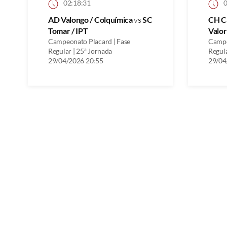
02:18:31
0
AD Valongo / Colquímica
vs
SC
CH C
Tomar / IPT
Valo
Campeonato Placard | Fase
Campe
Regular | 25ª Jornada
Regula
29/04/2026 20:55
29/04