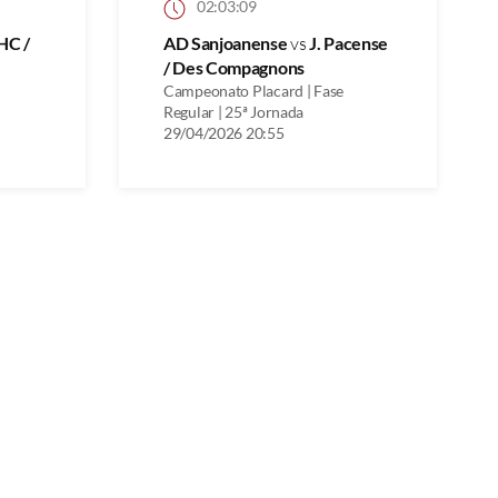
02:03:09
 HC /
AD Sanjoanense
vs
J. Pacense
/ Des Compagnons
Campeonato Placard | Fase
Regular | 25ª Jornada
29/04/2026 20:55