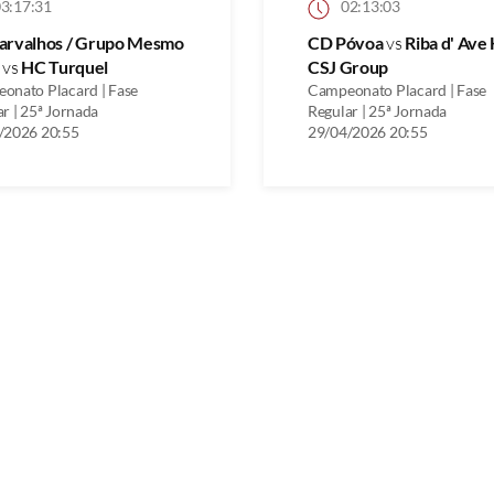
3:17:31
02:13:03
arvalhos / Grupo Mesmo
CD Póvoa
vs
Riba d' Ave
r
vs
HC Turquel
CSJ Group
onato Placard | Fase
Campeonato Placard | Fase
r | 25ª Jornada
Regular | 25ª Jornada
/2026 20:55
29/04/2026 20:55