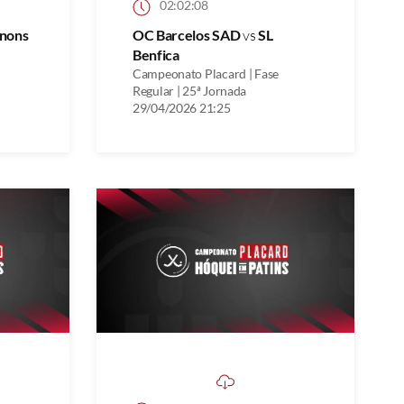
02:02:08
gnons
OC Barcelos SAD
vs
SL
Benfica
Campeonato Placard | Fase
Regular | 25ª Jornada
29/04/2026 21:25