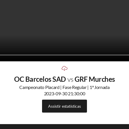
OC Barcelos SAD
vs
GRF Murches
Campeonato Placard | Fase Regular | 1ª Jornada
2023-09-30 21:30:00
Assistir estatísticas