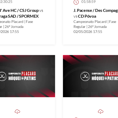
2:30:25
01:58:59
d' Ave HC / CSJ Group
vs
J. Pacense / Des Compa
raga SAD / SPORMEX
vs
CD Póvoa
onato Placard | Fase
Campeonato Placard | Fase
r | 26ª Jornada
Regular | 26ª Jornada
/2026 17:55
02/05/2026 17:55