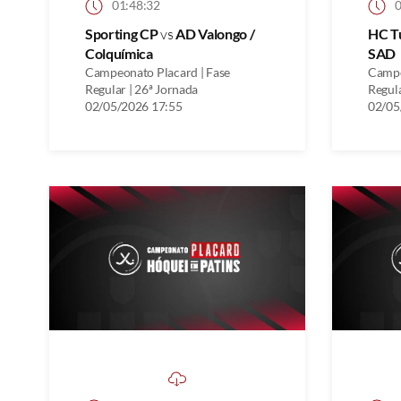
01:48:32
0
Sporting CP
vs
AD Valongo /
HC T
Colquímica
SAD
Campeonato Placard | Fase
Campe
Regular | 26ª Jornada
Regula
02/05/2026 17:55
02/05