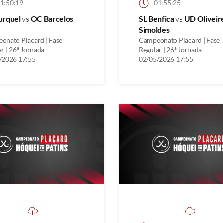
1:50:19
01:55:25
urquel
vs
OC Barcelos
SL Benfica
vs
UD Oliveir
Simoldes
onato Placard | Fase
Campeonato Placard | Fase
r | 26ª Jornada
Regular | 26ª Jornada
/2026 17:55
02/05/2026 17:55