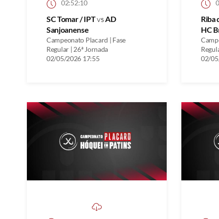
02:52:10
0
SC Tomar / IPT
vs
AD
Riba 
Sanjoanense
HC B
Campeonato Placard | Fase
Campe
Regular | 26ª Jornada
Regula
02/05/2026 17:55
02/05