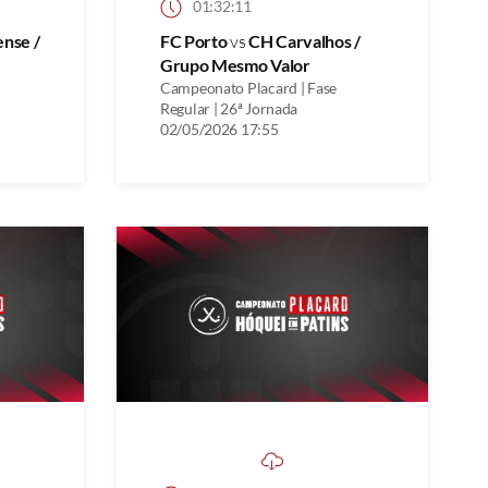
01:32:11
ense /
FC Porto
vs
CH Carvalhos /
Grupo Mesmo Valor
Campeonato Placard | Fase
Regular | 26ª Jornada
02/05/2026 17:55