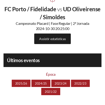
FC Porto / Fidelidade
vs
UD Oliveirense
/ Simoldes
Campeonato Placard | Fase Regular | 2ª Jornada
2024-10-30 20:25:00
Assistir estatísticas
Últimos eventos
Época
2025/26
2024/25
2023/24
2022/23
2021/22