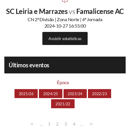
SC Leiria e Marrazes
vs
Famalicense AC
CN 2ª Divisão | Zona Norte | 4ª Jornada
2024-10-27 16:55:00
Assistir estatísticas
Últimos eventos
Época
2025/26
2024/25
2023/24
2022/23
2021/22
...
...
1
2
3
4