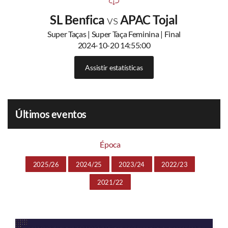
SL Benfica
vs
APAC Tojal
Super Taças | Super Taça Feminina | Final
2024-10-20 14:55:00
Assistir estatísticas
Últimos eventos
Época
2025/26
2024/25
2023/24
2022/23
2021/22