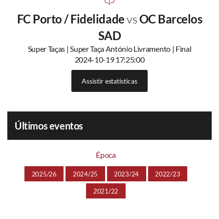
FC Porto / Fidelidade
vs
OC Barcelos
SAD
Super Taças | Super Taça António Livramento | Final
2024-10-19 17:25:00
Assistir estatísticas
Últimos eventos
Época
2025/26
2024/25
2023/24
2022/23
2021/22