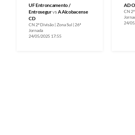
UF Entroncamento /
AD O
Entrosegur
vs
A Alcobacense
CN 2ª 
Jorna
CD
24/05
CN 2ª Divisão | Zona Sul | 26ª
Jornada
24/05/2025 17:55