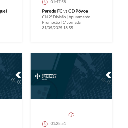
01:47:58
quel
Parede FC
vs
CD Póvoa
CN 2ª Divisão | Apuramento
Promoção | 1ª Jornada
31/05/2025 18:55
01:28:51