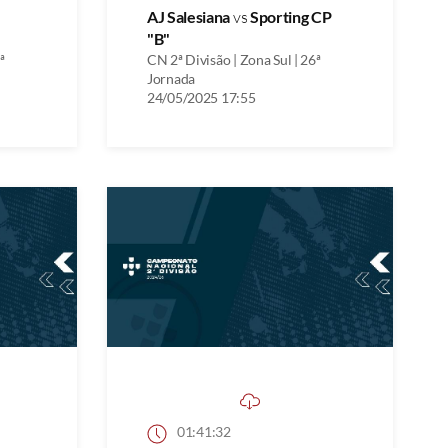
AJ Salesiana
vs
Sporting CP
"B"
ª
CN 2ª Divisão | Zona Sul | 26ª
Jornada
24/05/2025 17:55
01:41:32