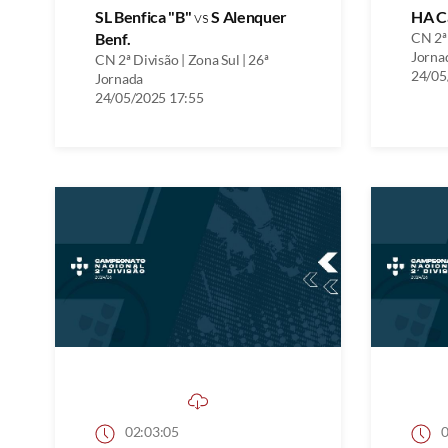
SL Benfica "B"
vs
S Alenquer
HA C
Benf.
CN 2ª 
Jorna
CN 2ª Divisão | Zona Sul | 26ª
24/05
Jornada
24/05/2025 17:55
02:03:05
0