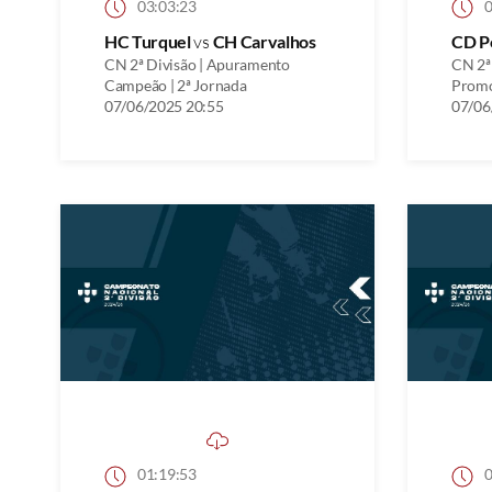
03:03:23
0
HC Turquel
vs
CH Carvalhos
CD P
CN 2ª Divisão | Apuramento
CN 2ª
Campeão | 2ª Jornada
Promo
07/06/2025 20:55
07/06
01:19:53
0