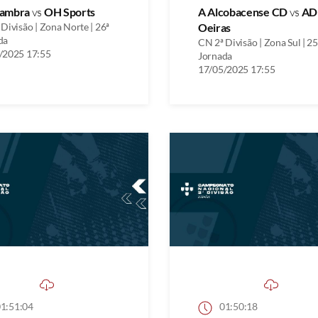
ambra
vs
OH Sports
A Alcobacense CD
vs
AD
Divisão | Zona Norte | 26ª
Oeiras
da
CN 2ª Divisão | Zona Sul | 25
/2025 17:55
Jornada
17/05/2025 17:55
1:51:04
01:50:18