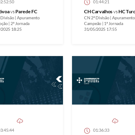
2:52:50
01:44:21
óvoa
vs
Parede FC
CH Carvalhos
vs
HC Tur
 Divisão | Apuramento
CN 2ª Divisão | Apuramento
ção | 2ª Jornada
Campeão | 1ª Jornada
/2025 18:25
31/05/2025 17:55
3:45:44
01:36:33