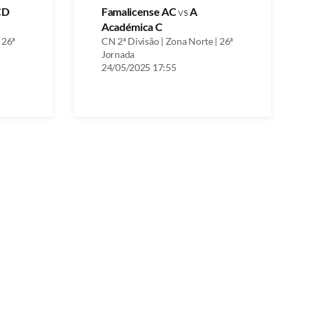
CD
Famalicense AC
vs
A
Académica C
 26ª
CN 2ª Divisão | Zona Norte | 26ª
Jornada
24/05/2025 17:55