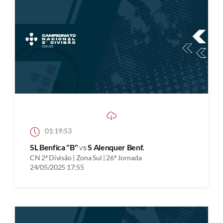
01:19:53
SL Benfica "B"
vs
S Alenquer Benf.
CN 2ª Divisão | Zona Sul | 26ª Jornada
24/05/2025 17:55