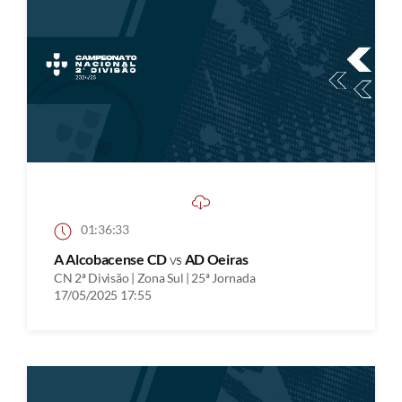
01:36:33
A Alcobacense CD
vs
AD Oeiras
CN 2ª Divisão | Zona Sul | 25ª Jornada
17/05/2025 17:55