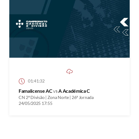
01:41:32
Famalicense AC
vs
A Académica C
CN 2ª Divisão | Zona Norte | 26ª Jornada
24/05/2025 17:55