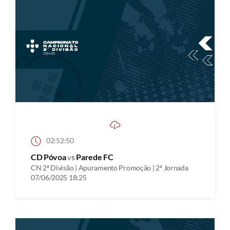
02:52:50
CD Póvoa
vs
Parede FC
CN 2ª Divisão | Apuramento Promoção | 2ª Jornada
07/06/2025 18:25