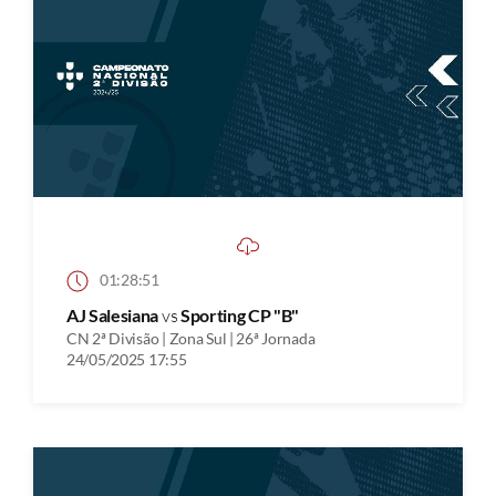
01:28:51
AJ Salesiana
vs
Sporting CP "B"
CN 2ª Divisão | Zona Sul | 26ª Jornada
24/05/2025 17:55