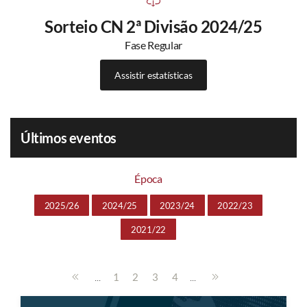
Sorteio CN 2ª Divisão 2024/25
Fase Regular
Assistir estatísticas
Últimos eventos
Época
2025/26
2024/25
2023/24
2022/23
2021/22
...
...
1
2
3
4