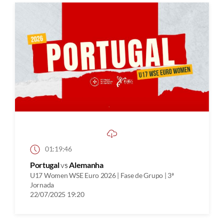
01:19:46
Portugal
vs
Alemanha
U17 Women WSE Euro 2026 | Fase de Grupo | 3ª
Jornada
22/07/2025 19:20