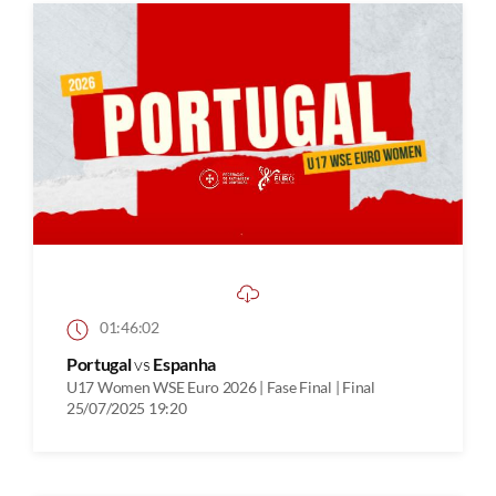
01:46:02
Portugal
vs
Espanha
U17 Women WSE Euro 2026 | Fase Final | Final
25/07/2025 19:20