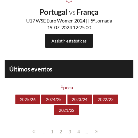
Portugal
vs
França
U17 WSE Euro Women 2024 | | 5ª Jornada
19-07-2024 12:25:00
Assistir estatísticas
Últimos eventos
Época
2025/26
2024/25
2023/24
2022/23
2021/22
...
...
1
2
3
4