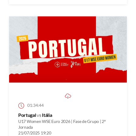
01:34:44
Portugal
vs
Itália
U17 Women WSE Euro 2026 | Fase de Grupo | 2ª
Jornada
21/07/2025 19:20