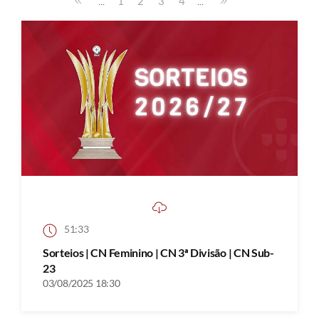
...
...
1
2
3
4
51:33
Sorteios | CN Feminino | CN 3ª Divisão | CN Sub-
23
03/08/2025 18:30