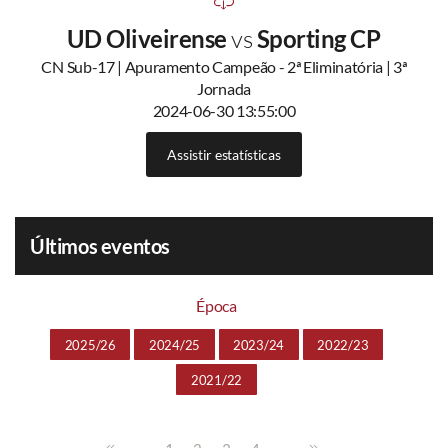
UD Oliveirense
vs
Sporting CP
CN Sub-17 | Apuramento Campeão - 2ª Eliminatória | 3ª
Jornada
2024-06-30 13:55:00
Assistir estatísticas
Últimos eventos
Época
2025/26
2024/25
2023/24
2022/23
2021/22