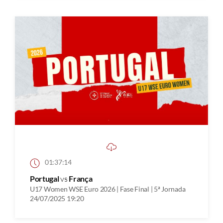
01:37:14
Portugal
vs
França
U17 Women WSE Euro 2026 | Fase Final | 5ª Jornada
24/07/2025 19:20