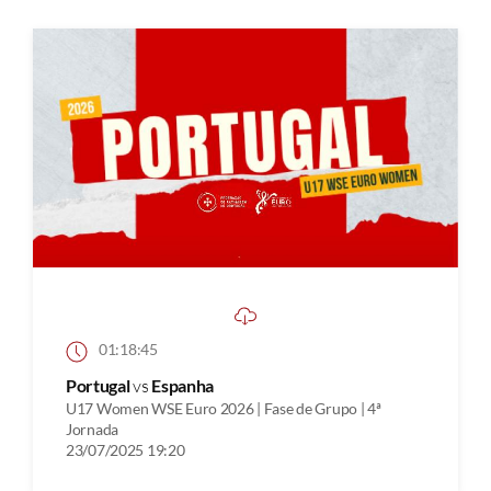
01:18:45
Portugal
vs
Espanha
U17 Women WSE Euro 2026 | Fase de Grupo | 4ª
Jornada
23/07/2025 19:20