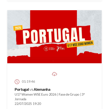
01:19:46
Portugal
vs
Alemanha
U17 Women WSE Euro 2026 | Fase de Grupo | 3ª
Jornada
22/07/2025 19:20