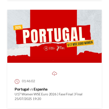
01:46:02
Portugal
vs
Espanha
U17 Women WSE Euro 2026 | Fase Final | Final
25/07/2025 19:20