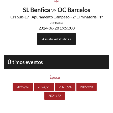
SL Benfica
vs
OC Barcelos
CN Sub-17 | Apuramento Campeão - 2ª Eliminatória | 1ª
Jornada
2024-06-28 19:55:00
Assistir estatísticas
Últimos eventos
Época
2025/26
2024/25
2023/24
2022/23
2021/22