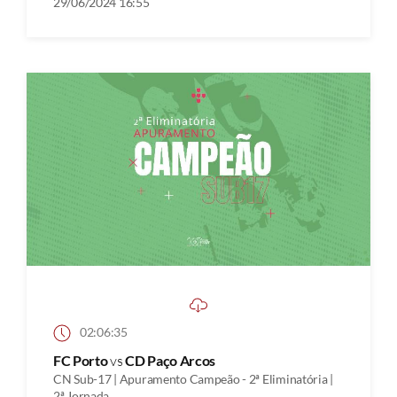
29/06/2024 16:55
02:06:35
FC Porto
vs
CD Paço Arcos
CN Sub-17 | Apuramento Campeão - 2ª Eliminatória |
2ª Jornada