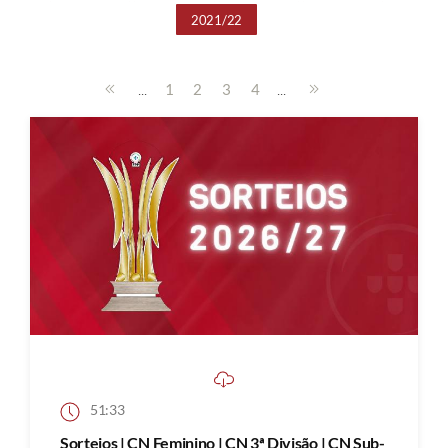
2021/22
...
...
1
2
3
4
51:33
Sorteios | CN Feminino | CN 3ª Divisão | CN Sub-