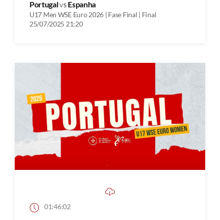
Portugal
vs
Espanha
U17 Men WSE Euro 2026 | Fase Final | Final
25/07/2025 21:20
01:46:02