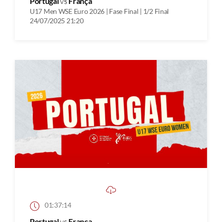
Portugal
vs
França
U17 Men WSE Euro 2026 | Fase Final | 1/2 Final
24/07/2025 21:20
01:37:14
Portugal
vs
França